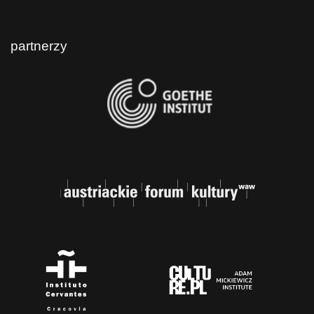
partnerzy