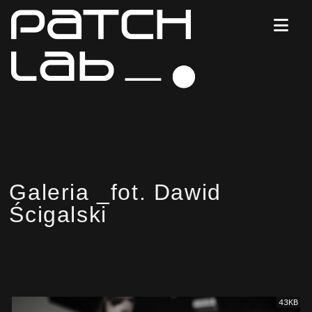
Galeria _fot. Dawid
Ścigalski
43KB