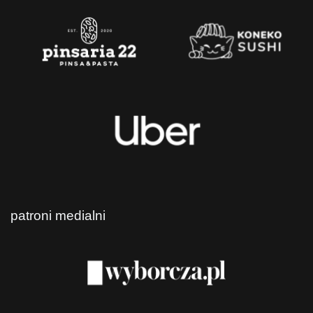
patroni medialni