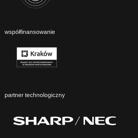
współfinansowanie
partner technologiczny